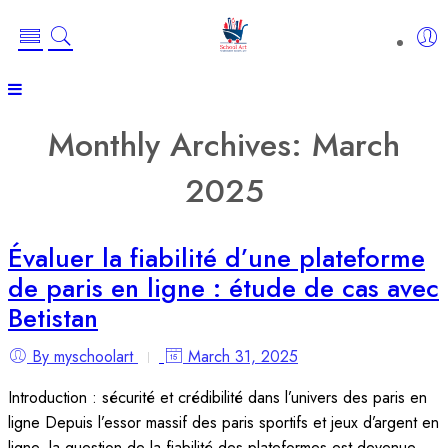
Monthly Archives:
March
2025
Évaluer la fiabilité d’une plateforme
de paris en ligne : étude de cas avec
Betistan
By myschoolart
March 31, 2025
Introduction : sécurité et crédibilité dans l’univers des paris en
ligne Depuis l’essor massif des paris sportifs et jeux d’argent en
ligne, la question de la fiabilité des plateformes est devenue