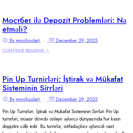
Мостбет ilə Depozit Problemləri: Nə
etməli?
By myschoolart
December 29, 2025
CONTINUE READING ➞
Pin Up Turnirləri: İştirak və Mükafat
Sisteminin Sirrləri
By myschoolart
December 29, 2025
Pin Up Turnirləri: İştirak və Mükafat Sisteminin Sirrləri Pin Up
turnirləri, müasir dövrdə onlayn əyləncə dünyasında hər kəsin
diqqətini cəlb edir. Bu turnirlər, istifadəçilərə əyləncəli vaxt