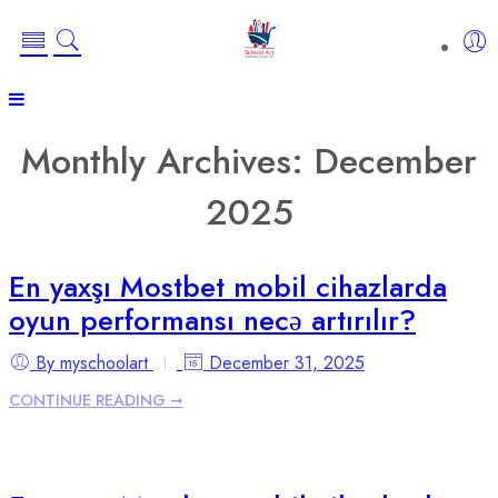
Monthly Archives:
December
2025
En yaxşı Mostbet mobil cihazlarda
oyun performansı necə artırılır?
By myschoolart
December 31, 2025
CONTINUE READING ➞