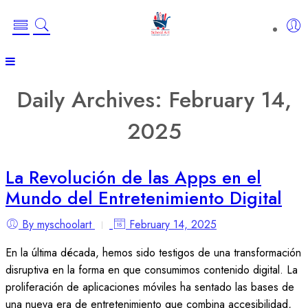
Daily Archives:
February 14,
2025
La Revolución de las Apps en el
Mundo del Entretenimiento Digital
By myschoolart
February 14, 2025
En la última década, hemos sido testigos de una transformación
disruptiva en la forma en que consumimos contenido digital. La
proliferación de aplicaciones móviles ha sentado las bases de
una nueva era de entretenimiento que combina accesibilidad,