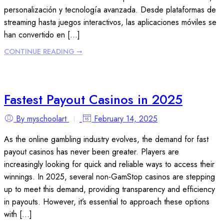
personalización y tecnología avanzada. Desde plataformas de
streaming hasta juegos interactivos, las aplicaciones móviles se
han convertido en […]
CONTINUE READING ➞
Fastest Payout Casinos in 2025
By myschoolart
February 14, 2025
As the online gambling industry evolves, the demand for fast
payout casinos has never been greater. Players are
increasingly looking for quick and reliable ways to access their
winnings. In 2025, several non-GamStop casinos are stepping
up to meet this demand, providing transparency and efficiency
in payouts. However, it’s essential to approach these options
with […]