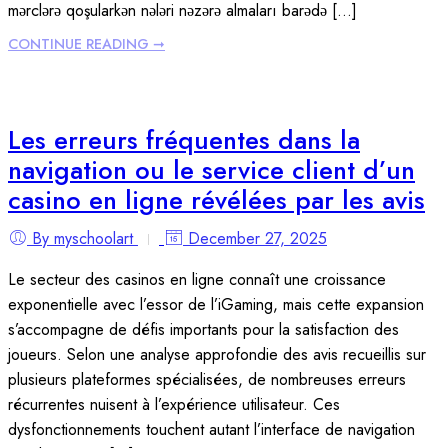
mərclərə qoşularkən nələri nəzərə almaları barədə […]
CONTINUE READING ➞
Les erreurs fréquentes dans la
navigation ou le service client d’un
casino en ligne révélées par les avis
By myschoolart
December 27, 2025
Le secteur des casinos en ligne connaît une croissance
exponentielle avec l’essor de l’iGaming, mais cette expansion
s’accompagne de défis importants pour la satisfaction des
joueurs. Selon une analyse approfondie des avis recueillis sur
plusieurs plateformes spécialisées, de nombreuses erreurs
récurrentes nuisent à l’expérience utilisateur. Ces
dysfonctionnements touchent autant l’interface de navigation