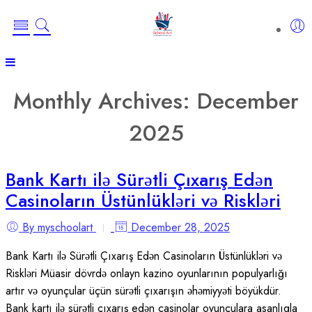
Monthly Archives:
December
2025
Bank Kartı ilə Sürətli Çıxarış Edən
Casinoların Üstünlükləri və Riskləri
By myschoolart
December 28, 2025
Bank Kartı ilə Sürətli Çıxarış Edən Casinoların Üstünlükləri və
Riskləri Müasir dövrdə onlayn kazino oyunlarının populyarlığı
artır və oyunçular üçün sürətli çıxarışın əhəmiyyəti böyükdür.
Bank kartı ilə sürətli çıxarış edən casinolar oyunçulara asanlıqla