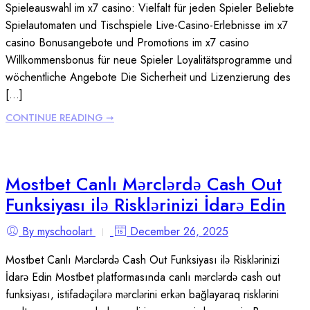
Spieleauswahl im x7 casino: Vielfalt für jeden Spieler Beliebte
Spielautomaten und Tischspiele Live-Casino-Erlebnisse im x7
casino Bonusangebote und Promotions im x7 casino
Willkommensbonus für neue Spieler Loyalitätsprogramme und
wöchentliche Angebote Die Sicherheit und Lizenzierung des
[…]
CONTINUE READING ➞
Mostbet Canlı Mərclərdə Cash Out
Funksiyası ilə Risklərinizi İdarə Edin
By myschoolart
December 26, 2025
Mostbet Canlı Mərclərdə Cash Out Funksiyası ilə Risklərinizi
İdarə Edin Mostbet platformasında canlı mərclərdə cash out
funksiyası, istifadəçilərə mərclərini erkən bağlayaraq risklərini