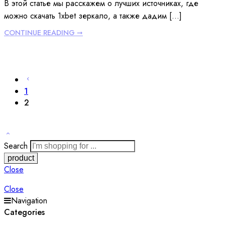
В этой статье мы расскажем о лучших источниках, где
можно скачать 1xbet зеркало, а также дадим […]
CONTINUE READING ➞
1
2
Search
Close
Close
Navigation
Categories