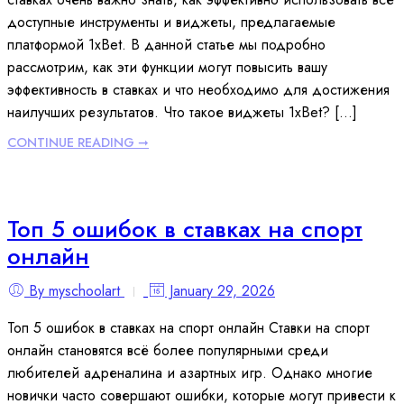
доступные инструменты и виджеты, предлагаемые
платформой 1xBet. В данной статье мы подробно
рассмотрим, как эти функции могут повысить вашу
эффективность в ставках и что необходимо для достижения
наилучших результатов. Что такое виджеты 1xBet? […]
CONTINUE READING ➞
Топ 5 ошибок в ставках на спорт
онлайн
By myschoolart
January 29, 2026
Топ 5 ошибок в ставках на спорт онлайн Ставки на спорт
онлайн становятся всё более популярными среди
любителей адреналина и азартных игр. Однако многие
новички часто совершают ошибки, которые могут привести к