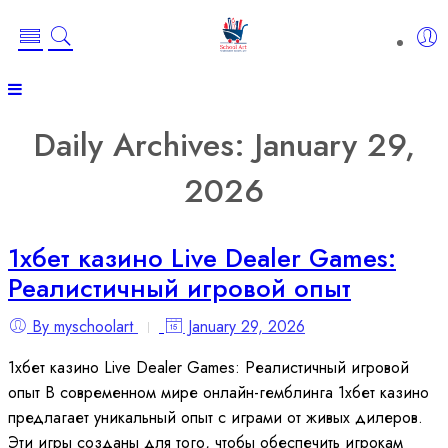
Daily Archives:
January 29,
2026
1хбет казино Live Dealer Games:
Реалистичный игровой опыт
By myschoolart
January 29, 2026
1хбет казино Live Dealer Games: Реалистичный игровой
опыт В современном мире онлайн-гемблинга 1хбет казино
предлагает уникальный опыт с играми от живых дилеров.
Эти игры созданы для того, чтобы обеспечить игрокам