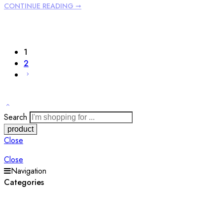
CONTINUE READING ➞
1
2
Search
Close
Close
Navigation
Categories