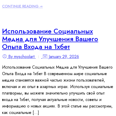
CONTINUE READING ➞
Использование Социальных
Медиа для Улучшения Вашего
Опыта Входа на 1хбет
By myschoolart
January 29, 2026
Использование Социальных Медиа для Улучшения Вашего
Опыта Входа на 1хбет В современном мире социальные
медиа становятся важной частью жизни пользователей,
включая и их опыт в азартных играх. Используя социальные
платформы, вы можете значительно улучшить свой опыт
входа на 1хбет, получая актуальные новости, советы и
информацию о новых акциях. В этой статье мы рассмотрим,
как социальные […]