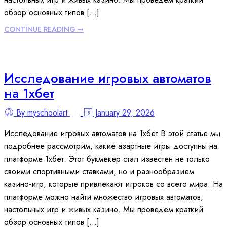
обзор основных типов […]
CONTINUE READING ➞
Исследование игровых автоматов
на 1хбет
By myschoolart
January 29, 2026
Исследование игровых автоматов на 1хбет В этой статье мы
подробнее рассмотрим, какие азартные игры доступны на
платформе 1хбет. Этот букмекер стал известен не только
своими спортивными ставками, но и разнообразием
казино-игр, которые привлекают игроков со всего мира. На
платформе можно найти множество игровых автоматов,
настольных игр и живых казино. Мы проведем краткий
обзор основных типов […]