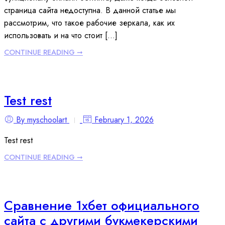
страница сайта недоступна. В данной статье мы
рассмотрим, что такое рабочие зеркала, как их
использовать и на что стоит […]
CONTINUE READING ➞
Test rest
By myschoolart
February 1, 2026
Test rest
CONTINUE READING ➞
Сравнение 1хбет официального
сайта с другими букмекерскими