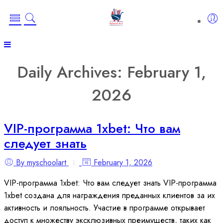
Daily Archives:
February 1,
2026
VIP-программа 1xbet: Что вам
следует знать
By myschoolart
February 1, 2026
VIP-программа 1xbet: Что вам следует знать VIP-программа
1xbet создана для награждения преданных клиентов за их
активность и лояльность. Участие в программе открывает
доступ к множеству эксклюзивных преимуществ, таких как