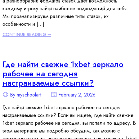
а разнообразие форматов ставок дает возможность
каждому игроку найти наиболее подходящий для себя.
Мы проанализируем различные типы ставок, их
особенности и […]
CONTINUE READING ➞
Где найти свежие 1xbet зеркало
рабочее на сегодня
настраиваемые ссылки?
By myschoolart
February 2, 2026
Где найти свежие 1xbet зеркало рабочее на сегодня
настраиваемые ссылки? Если вы ищете, где найти свежие
1xbet зеркало рабочее на сегодня, вы попали по адресу. В
этом материале мы подробно обсудим, как можно с
легкостью находить актуальные зеркала для доступа к 1xbet