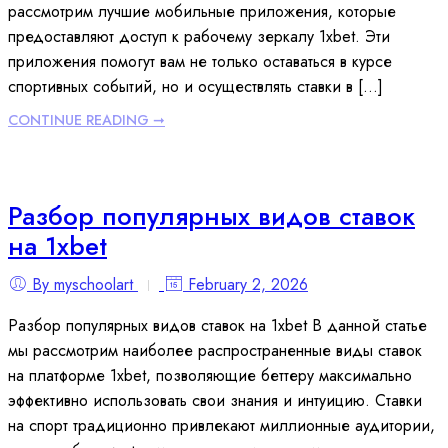
рассмотрим лучшие мобильные приложения, которые
предоставляют доступ к рабочему зеркалу 1xbet. Эти
приложения помогут вам не только оставаться в курсе
спортивных событий, но и осуществлять ставки в […]
CONTINUE READING ➞
Разбор популярных видов ставок
на 1xbet
By myschoolart
February 2, 2026
Разбор популярных видов ставок на 1xbet В данной статье
мы рассмотрим наиболее распространенные виды ставок
на платформе 1xbet, позволяющие беттеру максимально
эффективно использовать свои знания и интуицию. Ставки
на спорт традиционно привлекают миллионные аудитории,