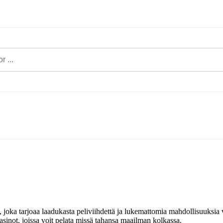
 joka tarjoaa laadukasta peliviihdettä ja lukemattomia mahdollisuuksia v
kasinot, joissa voit pelata missä tahansa maailman kolkassa.