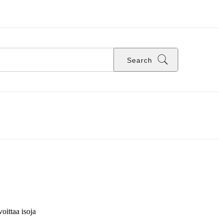
Search
oittaa isoja