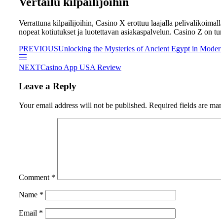
Vertailu kilpailijoihin
Verrattuna kilpailijoihin, Casino X erottuu laajalla pelivalikoima
nopeat kotiutukset ja luotettavan asiakaspalvelun. Casino Z on tu
PREVIOUS
Unlocking the Mysteries of Ancient Egypt in Moder
NEXT
Casino App USA Review
Leave a Reply
Your email address will not be published.
Required fields are m
Comment
*
Name
*
Email
*