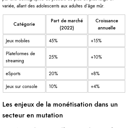
variée, allant des adolescents aux adultes d’âge mûr.
Part de marché
Croissance
Catégorie
(2022)
annuelle
Jeux mobiles
45%
+15%
Plateformes de
25%
+10%
streaming
eSports
20%
+8%
Jeux sur console
10%
+4%
Les enjeux de la monétisation dans un
secteur en mutation