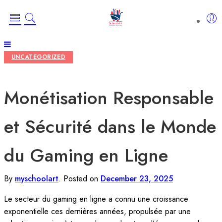
UNCATEGORIZED
Monétisation Responsable
et Sécurité dans le Monde
du Gaming en Ligne
By
myschoolart
.
Posted on
December 23, 2025
Le secteur du gaming en ligne a connu une croissance
exponentielle ces dernières années, propulsée par une