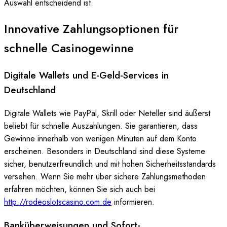
Auswahl entscheidend ist.
Innovative Zahlungsoptionen für
schnelle Casinogewinne
Digitale Wallets und E-Geld-Services in
Deutschland
Digitale Wallets wie PayPal, Skrill oder Neteller sind äußerst
beliebt für schnelle Auszahlungen. Sie garantieren, dass
Gewinne innerhalb von wenigen Minuten auf dem Konto
erscheinen. Besonders in Deutschland sind diese Systeme
sicher, benutzerfreundlich und mit hohen Sicherheitsstandards
versehen. Wenn Sie mehr über sichere Zahlungsmethoden
erfahren möchten, können Sie sich auch bei
http://rodeoslotscasino.com.de
informieren.
Banküberweisungen und Sofort-