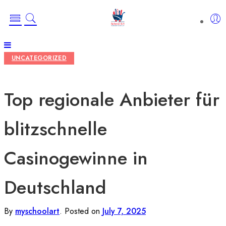
UNCATEGORIZED
Top regionale Anbieter für
blitzschnelle
Casinogewinne in
Deutschland
By
myschoolart
.
Posted on
July 7, 2025