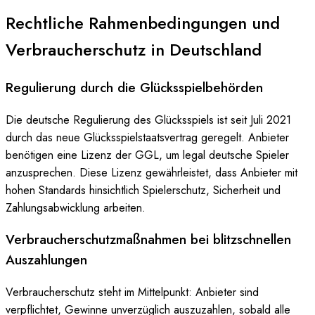
Rechtliche Rahmenbedingungen und
Verbraucherschutz in Deutschland
Regulierung durch die Glücksspielbehörden
Die deutsche Regulierung des Glücksspiels ist seit Juli 2021
durch das neue Glücksspielstaatsvertrag geregelt. Anbieter
benötigen eine Lizenz der GGL, um legal deutsche Spieler
anzusprechen. Diese Lizenz gewährleistet, dass Anbieter mit
hohen Standards hinsichtlich Spielerschutz, Sicherheit und
Zahlungsabwicklung arbeiten.
Verbraucherschutzmaßnahmen bei blitzschnellen
Auszahlungen
Verbraucherschutz steht im Mittelpunkt: Anbieter sind
verpflichtet, Gewinne unverzüglich auszuzahlen, sobald alle