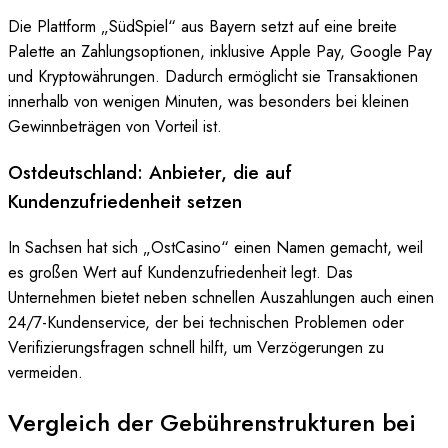
Die Plattform „SüdSpiel“ aus Bayern setzt auf eine breite
Palette an Zahlungsoptionen, inklusive Apple Pay, Google Pay
und Kryptowährungen. Dadurch ermöglicht sie Transaktionen
innerhalb von wenigen Minuten, was besonders bei kleinen
Gewinnbeträgen von Vorteil ist.
Ostdeutschland: Anbieter, die auf
Kundenzufriedenheit setzen
In Sachsen hat sich „OstCasino“ einen Namen gemacht, weil
es großen Wert auf Kundenzufriedenheit legt. Das
Unternehmen bietet neben schnellen Auszahlungen auch einen
24/7-Kundenservice, der bei technischen Problemen oder
Verifizierungsfragen schnell hilft, um Verzögerungen zu
vermeiden.
Vergleich der Gebührenstrukturen bei